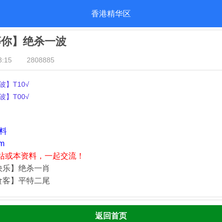
香港精华区
等你】绝杀一波
:15
2808885
】T10√
】T00√
资料
m
站或本资料，一起交流！
快乐】绝杀一肖
食客】平特二尾
返回首页