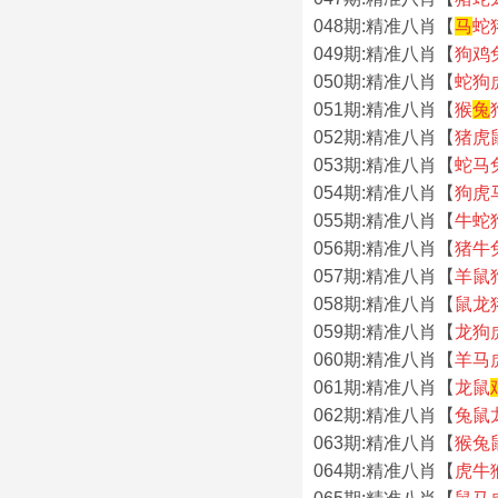
048期:精准八肖【
马
蛇
049期:精准八肖【
狗鸡
050期:精准八肖【
蛇狗
051期:精准八肖【
猴
兔
052期:精准八肖【
猪虎
053期:精准八肖【
蛇马
054期:精准八肖【
狗虎
055期:精准八肖【
牛蛇
056期:精准八肖【
猪牛
057期:精准八肖【
羊鼠
058期:精准八肖【
鼠龙
059期:精准八肖【
龙狗
060期:精准八肖【
羊马
061期:精准八肖【
龙鼠
062期:精准八肖【
兔鼠
063期:精准八肖【
猴兔
064期:精准八肖【
虎牛