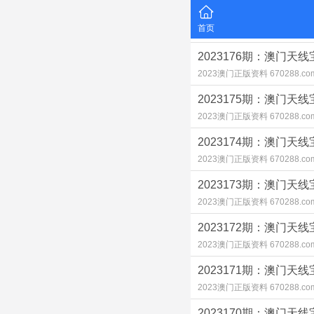
首页
2023176期：澳门天线
2023澳门正版资料 670288.co
2023175期：澳门天线
2023澳门正版资料 670288.co
2023174期：澳门天线
2023澳门正版资料 670288.co
2023173期：澳门天线
2023澳门正版资料 670288.co
2023172期：澳门天线
2023澳门正版资料 670288.co
2023171期：澳门天线
2023澳门正版资料 670288.co
2023170期：澳门天线