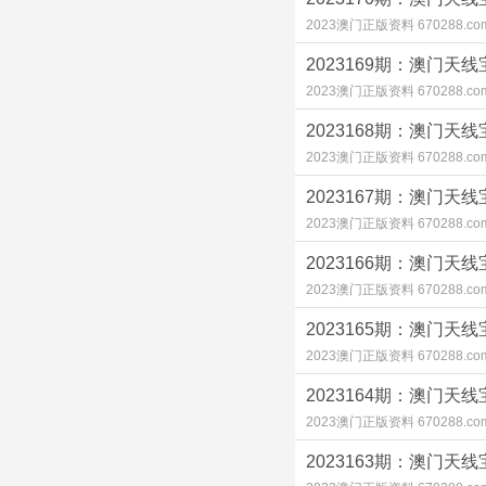
2023澳门正版资料 670288.co
2023169期：澳门天线
2023澳门正版资料 670288.co
2023168期：澳门天线
2023澳门正版资料 670288.co
2023167期：澳门天线
2023澳门正版资料 670288.co
2023166期：澳门天线
2023澳门正版资料 670288.co
2023165期：澳门天线
2023澳门正版资料 670288.co
2023164期：澳门天线
2023澳门正版资料 670288.co
2023163期：澳门天线